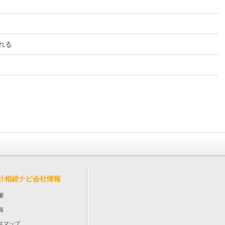
れる
計相続ナビ会社情報
要
報
スマップ